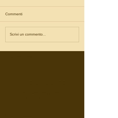
Commenti
Scrivi un commento...
Featured Posts
Riprova tra un po'
Quando verranno pubblicati i
post, li vedrai qui.
Recent Posts