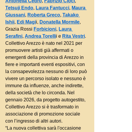
Antonella Cedro
, 
Fabrizio Cioci
, 
Tetsuji Endo
, 
Laura Fantucci
, 
Maura 
Giussani
, 
Roberta Greco
, 
Takako 
Ishii
, 
Edi Magi
i, 
Donatella Mormile
, 
Grazia Rossi 
Forbicioni
, 
Laura 
Serafini
, 
Andrea Torelli
i e 
Rita Vestri
.
Collettivo Arezzo è nato nel 2021 per 
promuovere artisti già affermati o 
emergenti della provincia di Arezzo in 
fiere e importanti eventi espositivi, con 
la consapevolezza nessuno di loro può 
vivere un percorso isolato e nessuno è 
immune da influenze, anche indirette, 
della società che lo circonda. Nel 
gennaio 2026, da progetto autogestito, 
Collettivo Arezzo si è trasformato in 
associazione di promozione sociale 
con l’ingresso di altri autori.
“La nuova collettiva sarà l'occasione 